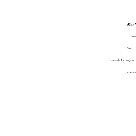
Munta
Jos
Sau, 1
És una de les cançons qu
muntany