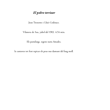
El pobre terrisser
Joan Tresserres i Lluís Codinacs.
Vilanova de Sau, juliol del 1983. 4:54 min.
Els pastafangs, segons narra Amades,
la cantaven tot fent repicar els peus nus damunt del fang moll.