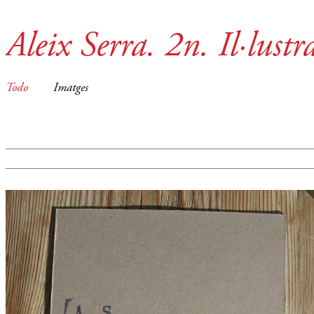
Aleix Serra. 2n. Il·lustr
Todo
Imatges