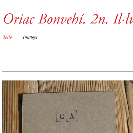
Oriac Bonvehí. 2n. Il·lu
Todo
Imatges