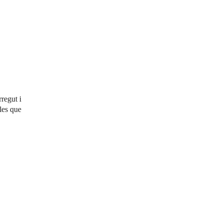
rregut i
les que